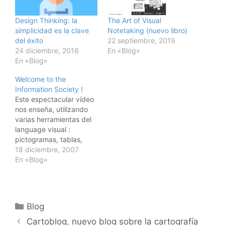
Design Thinking: la
The Art of Visual
simplicidad es la clave
Notetaking (nuevo libro)
del éxito
22 septiembre, 2019
24 diciembre, 2016
En «Blog»
En «Blog»
Welcome to the
Information Society !
Este espectacular vídeo
nos enseña, utilizando
varias herramientas del
language visual :
pictogramas, tablas,
gráficos, ... el cambio
18 diciembre, 2007
que estamos viviendo,
En «Blog»
es decir el nacimiento de
la sociedad de la
información. El diseño el
la obra de Xplane, un
Categorías
Blog
empresa especializada
en aplicaciones del
Cartoblog, nuevo blog sobre la cartografía