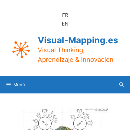
Saltar
al
FR
contenido
EN
Visual-Mapping.es
Visual Thinking,
Aprendizaje & Innovación
Menú