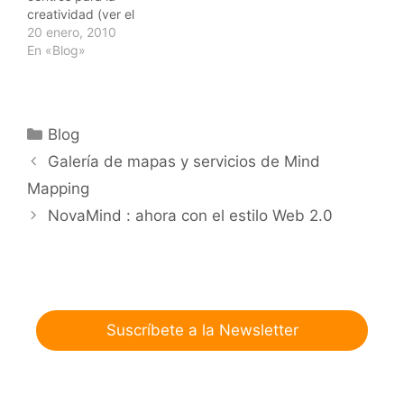
creatividad (ver el
interesante artículo
20 enero, 2010
sobre el tema en El País)
En «Blog»
varias empresas
implantan la innovación
y la creatividad a través
del Pensamiento Visual y
Categorías
Blog
del Mind Mapping. La
empresa MindProject,
Galería de mapas y servicios de Mind
especializada en el
Mapping
Desarrollo de Innovación
para…
NovaMind : ahora con el estilo Web 2.0
Suscríbete a la Newsletter