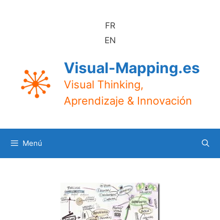
Saltar
al
FR
contenido
EN
Visual-Mapping.es
Visual Thinking,
Aprendizaje & Innovación
Menú