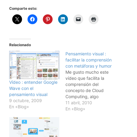
Comparte esto:
Relacionado
Pensamiento visual :
facilitar la comprensión
con metáforas y humor
Me gusto mucho este
vídeo que facilita la
Vídeo : entender Google
comprensión del
Wave con el
concepto de Cloud
pensamiento visual
Computing, algo
9 octubre, 2009
bastante complejo, a
11 abril, 2010
En «Blog»
través de metáforas
En «Blog»
visuales y de humor.