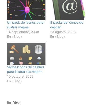
Un pack de iconos para
8 packs de iconos de
ilustrar mapas
calidad
14 septiembre, 2008
23 agosto, 2008
En «Blog»
En «Blog»
Varios iconos de calidad
para ilustrar tus mapas
10 octubre, 2008
En «Blog»
Categorías
Blog