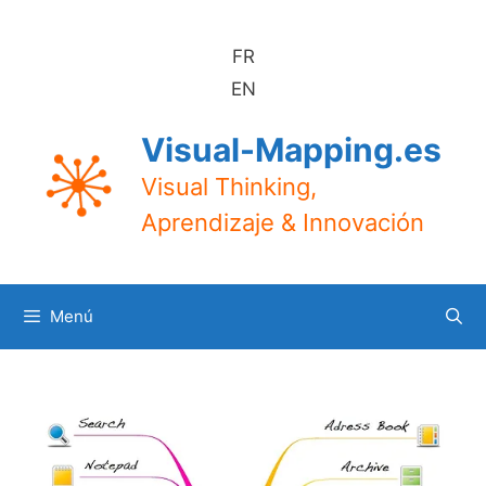
Saltar
al
FR
contenido
EN
Visual-Mapping.es
Visual Thinking,
Aprendizaje & Innovación
Menú