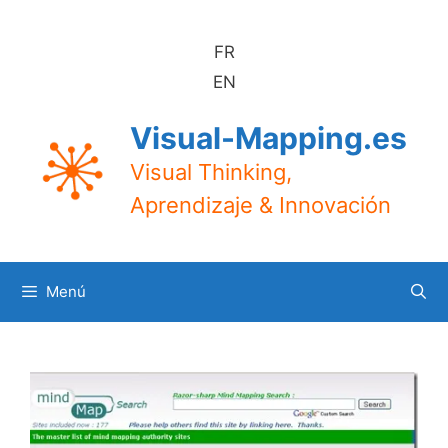
Saltar
al
FR
contenido
EN
Visual-Mapping.es
Visual Thinking,
Aprendizaje & Innovación
Menú