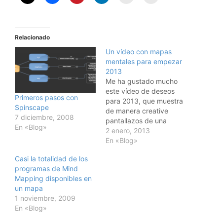
Relacionado
Un vídeo con mapas
mentales para empezar
2013
Me ha gustado mucho
este vídeo de deseos
Primeros pasos con
para 2013, que muestra
Spinscape
de manera creative
7 diciembre, 2008
pantallazos de una
En «Blog»
applicación muy
2 enero, 2013
interesante: IM-
En «Blog»
LKDIN IM-LKDIN es un
Casi la totalidad de los
software que permite
programas de Mind
crear mapas mentales a
Mapping disponibles en
partir de su cartera de
un mapa
contactos en Linkedin
1 noviembre, 2009
para luego, a través de
En «Blog»
filtros, organizar esta
información tan