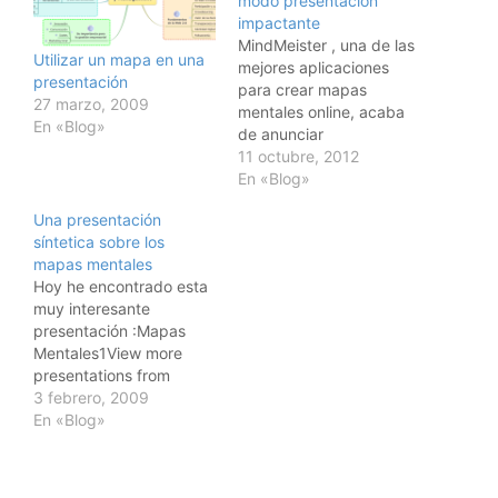
modo presentación
impactante
MindMeister , una de las
Utilizar un mapa en una
mejores aplicaciones
presentación
para crear mapas
27 marzo, 2009
mentales online, acaba
En «Blog»
de anunciar
el lanzamiento de una
11 octubre, 2012
nueva versión con varias
En «Blog»
mejoras dónde destaca
Una presentación
un nuevo modo
síntetica sobre los
presentación
mapas mentales
particularmente
Hoy he encontrado esta
interesante. .El nuevo
muy interesante
modo presentación
presentación :Mapas
permite, como en Prezi,
Mentales1View more
utilizar efectos de Zoom
presentations from
y de movimiento dentro
fernandorb. (tags:
3 febrero, 2009
de la estructura del
mapas mentales)
En «Blog»
mapa,…