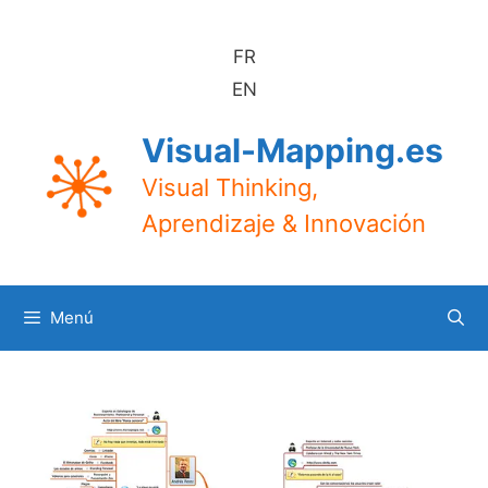
Saltar
al
FR
contenido
EN
Visual-Mapping.es
Visual Thinking,
Aprendizaje & Innovación
Menú