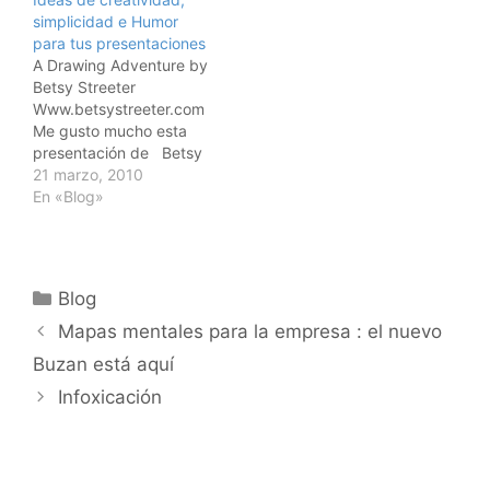
simplicidad y defiende
simplicidad e Humor
su importancia en un
para tus presentaciones
mundo cada vez más
A Drawing Adventure by
complejo, en el que los
Betsy Streeter
productos,…
Www.betsystreeter.com
Me gusto mucho esta
presentación de Betsy
Streeters, una
21 marzo, 2010
diseñadora americana .
En «Blog»
Lleva varias ideas muy
útiles para enriquecer
una presentación con
creatividad, simplicidad
Categorías
Blog
e humor.
Mapas mentales para la empresa : el nuevo
Buzan está aquí
Infoxicación