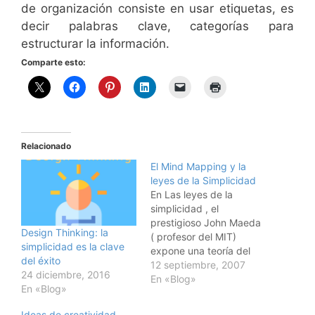
de organización consiste en usar etiquetas, es
decir palabras clave, categorías para
estructurar la información.
Comparte esto:
Relacionado
El Mind Mapping y la
leyes de la Simplicidad
En Las leyes de la
simplicidad , el
prestigioso John Maeda
Design Thinking: la
( profesor del MIT)
simplicidad es la clave
expone una teoría del
del éxito
diseño enfocada a como
12 septiembre, 2007
24 diciembre, 2016
simplificar las cosas. El
En «Blog»
En «Blog»
libro propone una
definición de la
Ideas de creatividad,