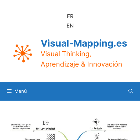
Saltar
al
FR
contenido
EN
Visual-Mapping.es
Visual Thinking,
Aprendizaje & Innovación
Menú