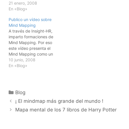
21 enero, 2008
En «Blog»
Publico un vídeo sobre
Mind Mapping
A través de Insight-HR,
imparto formaciones de
Mind Mapping. Por eso
este vídeo presenta el
Mind Mapping como un
servicio. Intento resumir
10 junio, 2008
el concepto de Mind
En «Blog»
Mapping en poco
tiempo. Esto ha sido
posible gracias a
WakeUp Pictures, una
Categorías
Blog
nueva productora de
ciné y vídeo.
¡ El mindmap más grande del mundo !
Mapa mental de los 7 libros de Harry Potter