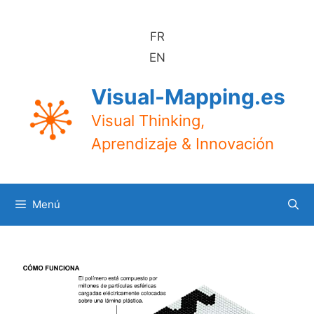
Saltar
al
FR
contenido
EN
Visual-Mapping.es
Visual Thinking,
Aprendizaje & Innovación
Menú