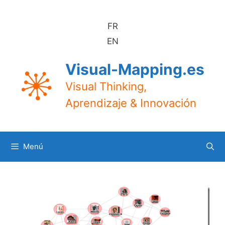
Saltar
al
FR
contenido
EN
Visual-Mapping.es
Visual Thinking,
Aprendizaje & Innovación
Menú