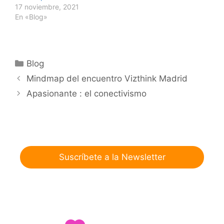
17 noviembre, 2021
En «Blog»
Categorías
Blog
Mindmap del encuentro Vizthink Madrid
Apasionante : el conectivismo
Suscríbete a la Newsletter