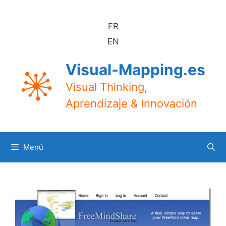
Saltar
al
FR
contenido
EN
Visual-Mapping.es
Visual Thinking,
Aprendizaje & Innovación
Menú