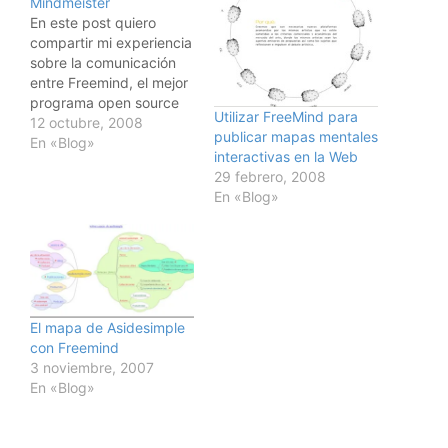
Mindmeister
En este post quiero
compartir mi experiencia
sobre la comunicación
entre Freemind, el mejor
programa open source
Utilizar FreeMind para
de mapas mentales y
12 octubre, 2008
publicar mapas mentales
Mindmeister, una de las
En «Blog»
interactivas en la Web
mejores plataformas
29 febrero, 2008
online para crear y
En «Blog»
publicar mapas
mentales. Los dos
mapas aqui abajo son
interactivas, se puede
mover las ramas, hacer
zoom, mover todo…
El mapa de Asidesimple
con Freemind
3 noviembre, 2007
En «Blog»