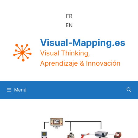
Saltar
al
FR
contenido
EN
Visual-Mapping.es
Visual Thinking,
Aprendizaje & Innovación
Menú