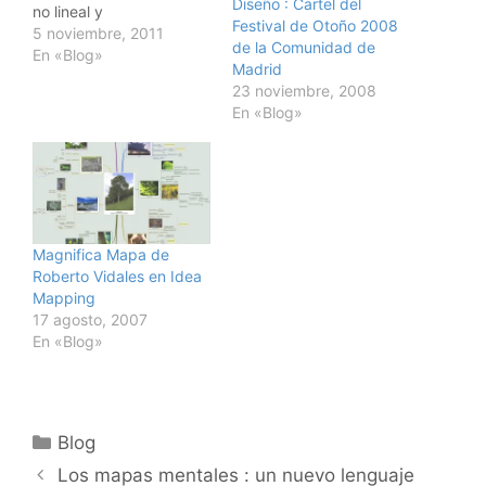
Diseño : Cartel del
no lineal y
Festival de Otoño 2008
con hierarquía. Una vez
5 noviembre, 2011
de la Comunidad de
creado tu "árbol de
En «Blog»
Madrid
perlas" puedes acceder
23 noviembre, 2008
a tu enlaces favoritos
En «Blog»
desde
cualquier ordenador con
ectado a Internet.Es fácil
de usar y favorece el
compartimiento de
mejores enlaces como el
descubrimiento de
Magnifica Mapa de
perlas…
Roberto Vidales en Idea
Mapping
17 agosto, 2007
En «Blog»
Categorías
Blog
Los mapas mentales : un nuevo lenguaje