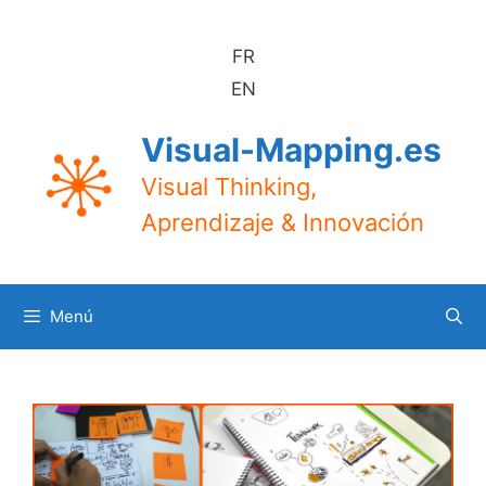
Saltar
al
FR
contenido
EN
Visual-Mapping.es
Visual Thinking,
Aprendizaje & Innovación
Menú