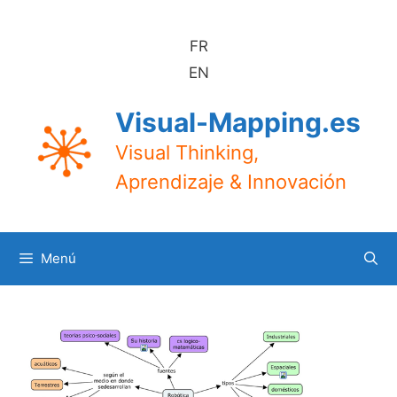
Saltar
al
FR
contenido
EN
Visual-Mapping.es
Visual Thinking,
Aprendizaje & Innovación
Menú