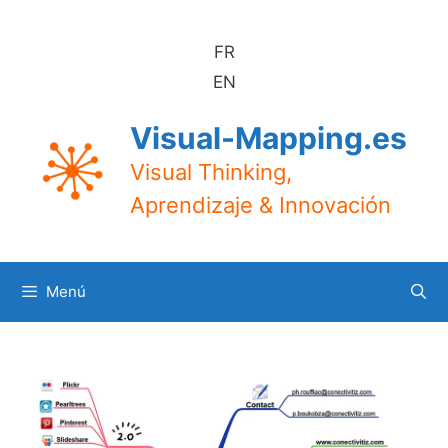
Saltar
al
FR
contenido
EN
Visual-Mapping.es
Visual Thinking,
Aprendizaje & Innovación
Menú