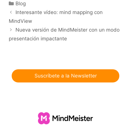
Categorías
Blog
Interesante vídeo: mind mapping con
MindView
Nueva versión de MindMeister con un modo
presentación impactante
Suscríbete a la Newsletter