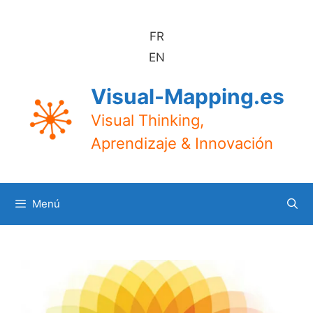
Saltar
al
FR
contenido
EN
Visual-Mapping.es
Visual Thinking,
Aprendizaje & Innovación
Menú