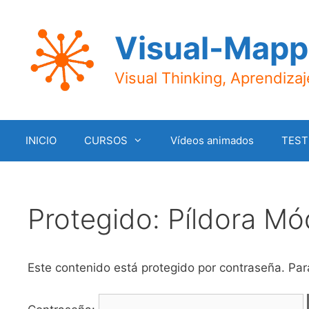
Saltar
al
Visual-Mapp
contenido
Visual Thinking, Aprendiza
INICIO
CURSOS
Vídeos animados
TEST
Protegido: Píldora Mó
Este contenido está protegido por contraseña. Para