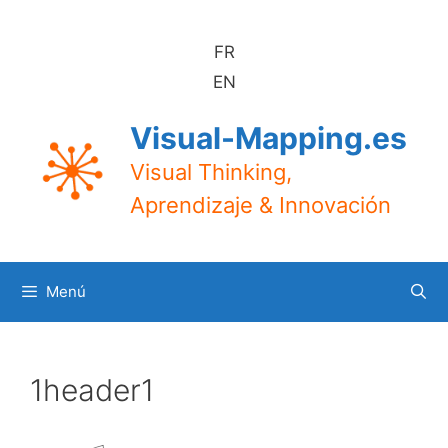
Saltar
al
FR
contenido
EN
Visual-Mapping.es
Visual Thinking,
Aprendizaje & Innovación
Menú
1header1